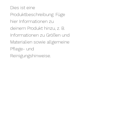
Dies ist eine 
Produktbeschreibung. Füge 
hier Informationen zu 
deinem Produkt hinzu, z. B. 
Informationen zu Größen und 
Materialien sowie allgemeine 
Pflege- und 
Reinigungshinweise.
PRODUKTINFO
Das ist ein Produktdetail. Füge hier 
RÜCKGABERICHTLINIE
Informationen zu deinem Produkt 
hinzu, z. B. Informationen zu Größen 
und Materialien sowie allgemeine 
Das ist eine Rückgaberichtlinie. 
VERSANDINFO
Pflege- und Reinigungshinweise. Es 
Erkläre Kunden hier, was zu tun ist, 
ist ein idealer Ort, um zu 
falls diese mit dem Kauf nicht 